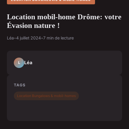
Location mobil-home Drôme: votre
Évasion nature !
Léa
•
4 juillet 2024
•
7 min de lecture
Léa
L
TAGS
Location Bungalows & mobil-homes